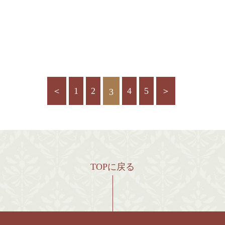
＜
1
2
4
5
＞
3
TOPに戻る